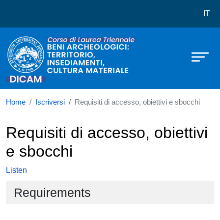
Corso di laurea in Beni Archeologici:
Skip to main content
IT
Home
Iscriversi
Requisiti di accesso, obiettivi e sbocchi
Requisiti di accesso, obiettivi
e sbocchi
Listen
Requirements