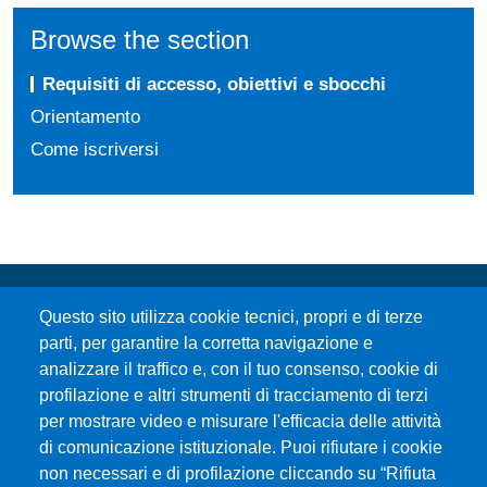
Browse the section
Requisiti di accesso, obiettivi e sbocchi
Orientamento
Come iscriversi
Questo sito utilizza cookie tecnici, propri e di terze
parti, per garantire la corretta navigazione e
analizzare il traffico e, con il tuo consenso, cookie di
profilazione e altri strumenti di tracciamento di terzi
per mostrare video e misurare l'efficacia delle attività
Università degli Studi di Messina
di comunicazione istituzionale. Puoi rifiutare i cookie
Piazza Pugliatti, 1 - 98122 Messina
non necessari e di profilazione cliccando su “Rifiuta
Cod. Fiscale 80004070837