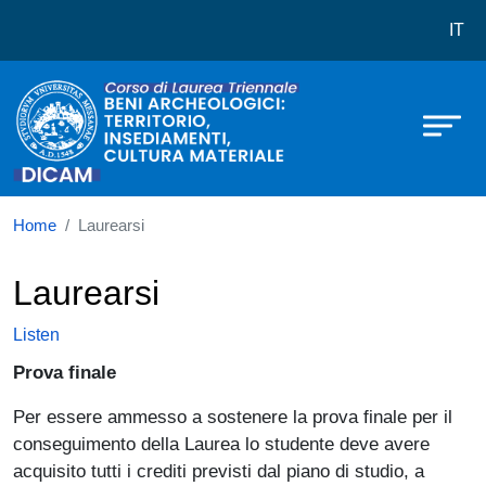
Corso di laurea in Beni Archeologici:
Skip to main content
IT
Home
Laurearsi
Laurearsi
Listen
Prova finale
Per essere ammesso a sostenere la prova finale per il
conseguimento della Laurea lo studente deve avere
acquisito tutti i crediti previsti dal piano di studio, a