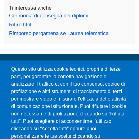
Ti interessa anche
Cerimonia di consegna dei diplomi
Ritiro titoli
Rimborso pergamena se Laurea telematica
Questo sito utilizza cookie tecnici, propri e di terze
parti, per garantire la corretta navigazione e
analizzare il traffico e, con il tuo consenso, cookie di
profilazione e altri strumenti di tracciamento di terzi
per mostrare video e misurare l'efficacia delle attività
Università degli Studi di Messina
di comunicazione istituzionale. Puoi rifiutare i cookie
Piazza Pugliatti, 1 - 98122 Messina
non necessari e di profilazione cliccando su “Rifiuta
Cod. Fiscale 80004070837
tutti”. Puoi scegliere di acconsentirne l’utilizzo
P.IVA 00724160833
cliccando su “Accetta tutti” oppure puoi
Centralino: 090 676 1
personalizzare le tue scelte cliccando su